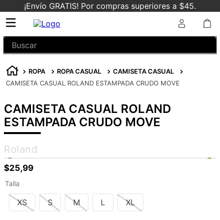
¡Envío GRATIS! Por compras superiores a $45.
Buscar
ROPA
ROPA CASUAL
CAMISETA CASUAL
CAMISETA CASUAL ROLAND ESTAMPADA CRUDO MOVE
CAMISETA CASUAL ROLAND
ESTAMPADA CRUDO MOVE
Roland
$
25
,
99
Talla
XS
S
M
L
XL