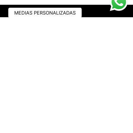
MEDIAS PERSONALIZADAS
ASISTENCIA
¿CÓMO COMPRAR?
RASTREA TU PEDIDO
PREGUNTAS FRECUENTES
AVISO DE PRIVACIDAD
GARANTÍA Y PROMOCIONES
PROPIEDAD INTELECTUAL
TÉRMINOS Y CONDICIONES
INSTITUCIONAL
EMPRESA
NOSOTROS
CONTACTO
WHATSAPP
TRABAJA CON NOSOTROS