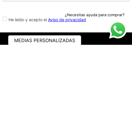
¿Necesitas ayuda para comprar?
He leído y acepto el
Aviso de privacidad
MEDIAS PERSONALIZADAS
ASISTENCIA
¿CÓMO COMPRAR?
RASTREA TU PEDIDO
PREGUNTAS FRECUENTES
AVISO DE PRIVACIDAD
GARANTÍA Y PROMOCIONES
PROPIEDAD INTELECTUAL
TÉRMINOS Y CONDICIONES
INSTITUCIONAL
EMPRESA
NOSOTROS