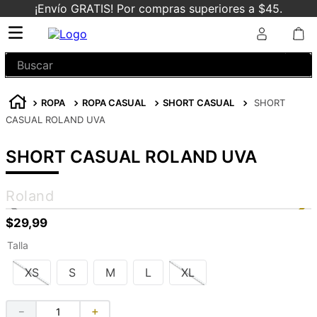
¡Envío GRATIS! Por compras superiores a $45.
Buscar
ROPA
ROPA CASUAL
SHORT CASUAL
SHORT
CASUAL ROLAND UVA
SHORT CASUAL ROLAND UVA
Roland
$
29
,
99
Talla
XS
S
M
L
XL
－
＋