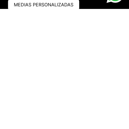
MEDIAS PERSONALIZADAS
ASISTENCIA
¿CÓMO COMPRAR?
RASTREA TU PEDIDO
PREGUNTAS FRECUENTES
AVISO DE PRIVACIDAD
GARANTÍA Y PROMOCIONES
PROPIEDAD INTELECTUAL
TÉRMINOS Y CONDICIONES
INSTITUCIONAL
EMPRESA
NOSOTROS
CONTACTO
WHATSAPP
TRABAJA CON NOSOTROS
HORARIO DE ATENCIÓN