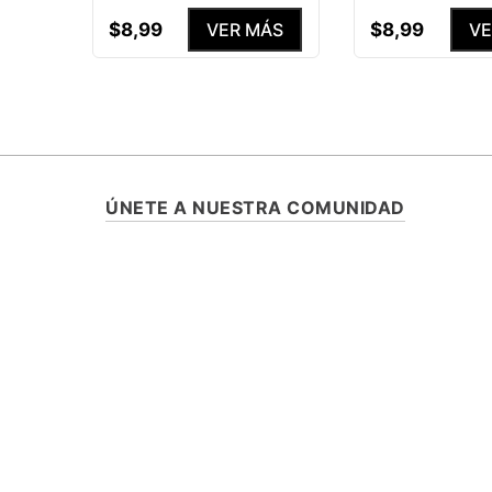
$
8
,
99
$
8
,
99
VER MÁS
VE
ÚNETE A NUESTRA COMUNIDAD
SUSCRÍBETE Y ENTÉRATE DE TODA
PROMOCIONES, LANZAMIENTOS Y B
ESPECIALES.
ASISTENCIA