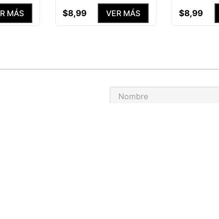
$
8
,
99
$
8
,
99
R MÁS
VER MÁS
S NUESTRAS
ENEFICIOS
He leído y acepto el
Aviso de p
MEDIAS PERSONALIZADAS
EMPRESA
HOR