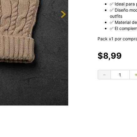
✅ Ideal para p
✅ Diseño mod
outfits
✅ Material de
✅ El complem
Pack x1 por compra
$
8
,
99
－