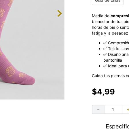
Guía de tallas
Media de
compresi
bienestar de tus pi
horas de pie o sent
fatiga y la pesadez
✅ Compresión
✅ Tejido suav
✅ Diseño anat
pantorrilla
✅ Ideal para u
Cuida tus piernas c
$
4
,
99
－
Especifi