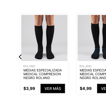
MÁS
ROLAND
ROLAND
MEDIAS ESPECIALIZADA
MEDIAS ESPECI
MEDICAL COMPRESION
MEDICAL COMP
NEGRO ROLAND
NEGRO ROLAN
$
3
,
99
$
4
,
99
VER MÁS
VE