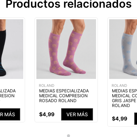
Productos relacionados
ROLAND
ROLAND
ALIZADA
MEDIAS ESPECIALIZADA
MEDIAS ESP
RESION
MEDICAL COMPRESION
MEDICAL C
D
ROSADO ROLAND
GRIS JASP
ROLAND
$
4
,
99
R MÁS
VER MÁS
$
4
,
99