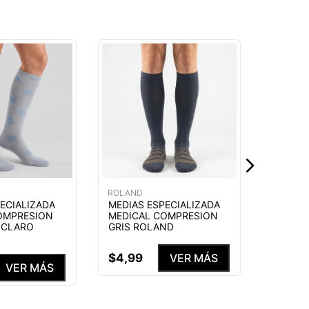
ROLAND
MEDIAS
MEDIC
AZUL 
$
4
,
99
ROLAND
ECIALIZADA
MEDIAS ESPECIALIZADA
OMPRESION
MEDICAL COMPRESION
E CLARO
GRIS ROLAND
$
4
,
99
VER MÁS
VER MÁS