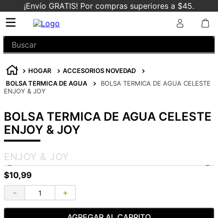
¡Envío GRATIS! Por compras superiores a $45.
Buscar
HOGAR
ACCESORIOS NOVEDAD
BOLSA TERMICA DE AGUA
BOLSA TERMICA DE AGUA CELESTE
ENJOY & JOY
BOLSA TERMICA DE AGUA CELESTE
ENJOY & JOY
ENJOY & JOY
$
10
,
99
－
＋
AGREGAR AL CARRITO