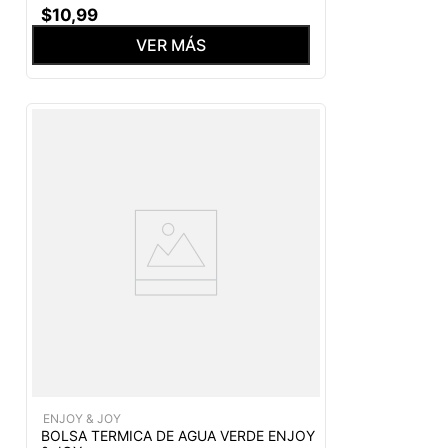
$
10
,
99
VER MÁS
ENJOY & JOY
BOLSA TERMICA DE AGUA VERDE ENJOY