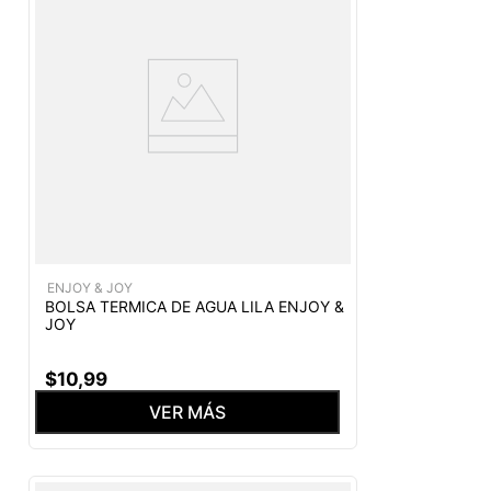
ENJOY & JOY
BOLSA TERMICA DE AGUA LILA ENJOY &
JOY
$
10
,
99
VER MÁS