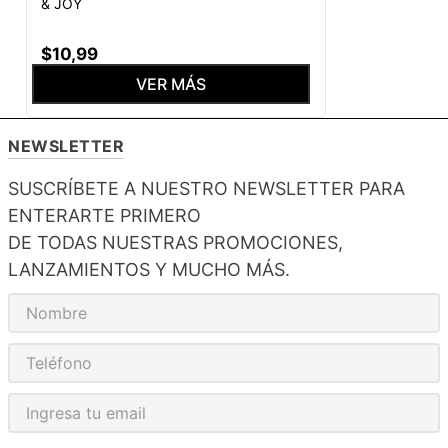
& JOY
$
10
,
99
VER MÁS
NEWSLETTER
SUSCRÍBETE A NUESTRO NEWSLETTER PARA
ENTERARTE PRIMERO
DE TODAS NUESTRAS PROMOCIONES,
LANZAMIENTOS Y MUCHO MÁS.