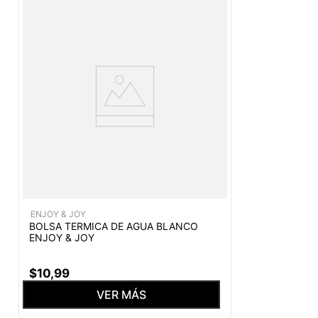
ENJOY & JOY
BOLSA TERMICA DE AGUA BLANCO
ENJOY & JOY
$
10
,
99
VER MÁS