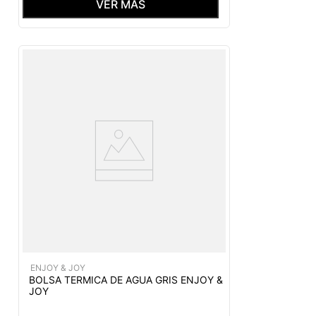
VER MÁS
ENJOY & JOY
BOLSA TERMICA DE AGUA GRIS ENJOY &
JOY