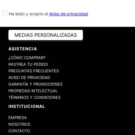
He leído y acepto el
Aviso de privacidad
MEDIAS PERSONALIZADAS
ASISTENCIA
¿CÓMO COMPRAR?
RASTREA TU PEDIDO
PREGUNTAS FRECUENTES
AVISO DE PRIVACIDAD
GARANTÍA Y PROMOCIONES
PROPIEDAD INTELECTUAL
TÉRMINOS Y CONDICIONES
INSTITUCIONAL
EMPRESA
NOSOTROS
CONTACTO