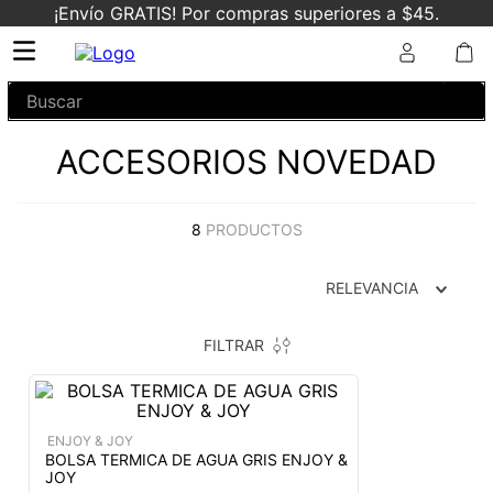
¡Envío GRATIS! Por compras superiores a $45.
Buscar
ACCESORIOS NOVEDAD
8
PRODUCTOS
RELEVANCIA
FILTRAR
ENJOY & JOY
BOLSA TERMICA DE AGUA GRIS ENJOY &
JOY