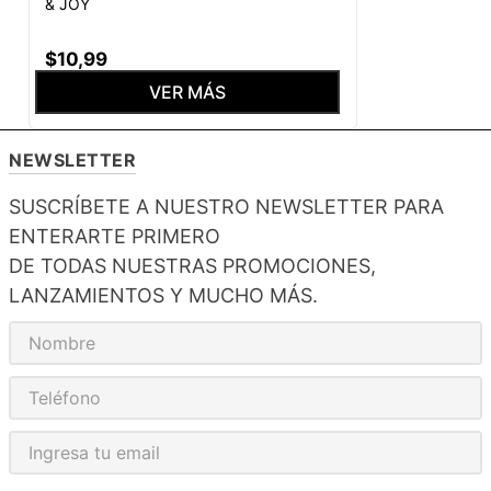
& JOY
$
10
,
99
VER MÁS
NEWSLETTER
SUSCRÍBETE A NUESTRO NEWSLETTER PARA
ENTERARTE PRIMERO
DE TODAS NUESTRAS PROMOCIONES,
LANZAMIENTOS Y MUCHO MÁS.