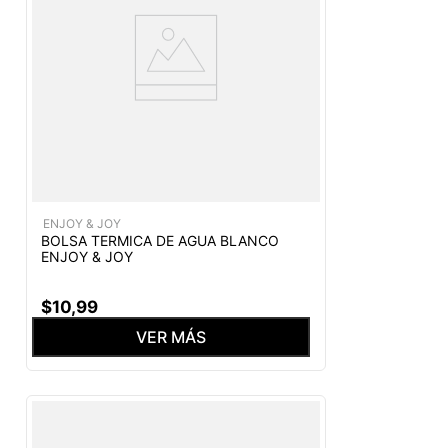
ENJOY & JOY
BOLSA TERMICA DE AGUA BLANCO
ENJOY & JOY
$
10
,
99
VER MÁS