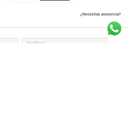
¿Necesitas asistencia?
rivacidad
ARIO DE ATENCIÓN
cio al cliente para compra online:
 a Viernes de 9:00 a 17:00