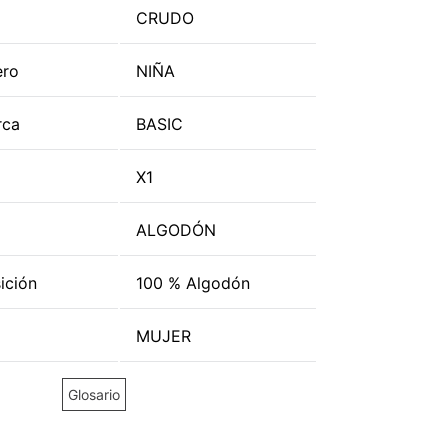
CRUDO
ero
NIÑA
rca
BASIC
X1
ALGODÓN
ición
100 % Algodón
MUJER
Glosario