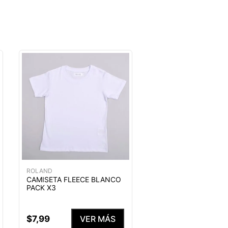
ROLAND
CAMISETA FLEECE BLANCO
PACK X3
$
7
,
99
VER MÁS