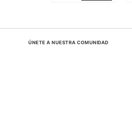
ÚNETE A NUESTRA COMUNIDAD
SUSCRÍBETE Y ENTÉRATE DE TODA
PROMOCIONES, LANZAMIENTOS Y B
ESPECIALES.
ASISTENCIA
¿CÓMO COMPRAR?
RASTREA TU PEDIDO