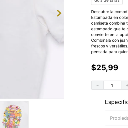
Guía de tallas
Descubre la comodid
Estampada en color 
camiseta combina te
estampado que te di
convierte en la opci
Combínala con jean
frescos y versátile
pensada para quienes
$
25
,
99
－
Especifi
Propied