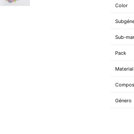
Color
Subgén
Sub-ma
Pack
Material
Compos
Género