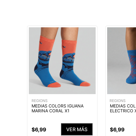
REGIONS
REGIONS
MEDIAS COLORS IGUANA
MEDIAS COL
MARINA CORAL X1
ELECTRICO 
VER MÁS
$
6
,
99
$
6
,
99