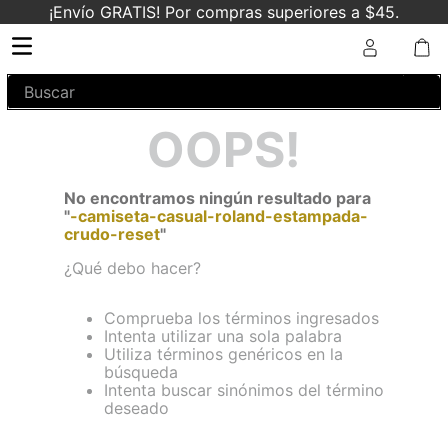
¡Envío GRATIS! Por compras superiores a $45.
Buscar
OOPS!
No encontramos ningún resultado para
"
-camiseta-casual-roland-estampada-
crudo-reset
"
¿Qué debo hacer?
Comprueba los términos ingresados
Intenta utilizar una sola palabra
Utiliza términos genéricos en la
búsqueda
Intenta buscar sinónimos del término
deseado