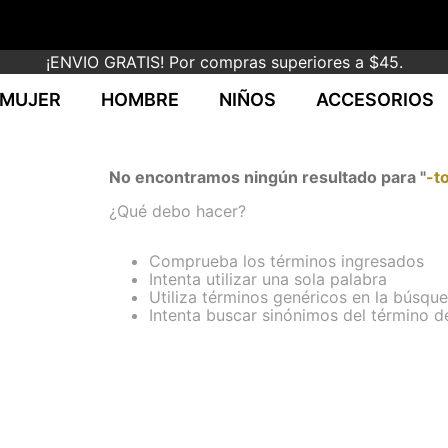
¡ENVIO GRATIS! Por compras superiores a $45.
MUJER
HOMBRE
NIÑOS
ACCESORIOS
No encontramos ningún resultado para "
-t
¿Qué debo hacer?
Comprueba los términos ingresados
Intenta utilizar una sola palabra
Utiliza términos genéricos en la búsqu
Intenta buscar sinónimos del término 