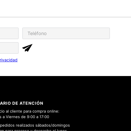
rivacidad
ARIO DE ATENCIÓN
cio al cliente para compra online:
 a Viernes de 9:00 a 17:00
 pedidos realizados sábados/domingos
n para proceso y despacho el lunes.