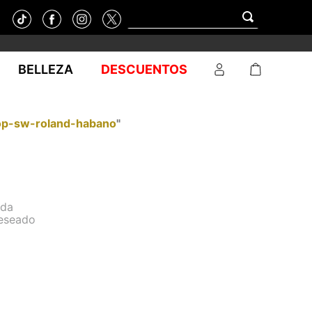
BELLEZA
DESCUENTOS
op-sw-roland-habano
"
eda
deseado