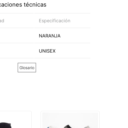
caciones técnicas
ad
Especificación
NARANJA
UNISEX
Glosario
ROLAND
MEDIAS