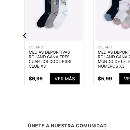
MÁS
ROLAND
ROLAND
MEDIAS DEPORTIVAS
MEDIAS DEPORT
ROLAND CAÑA TRES
ROLAND CAÑA 
CUARTOS COOL KIDS
MUNDO DE LET
CLUB X3
NUMEROS X3
$
6
,
99
$
5
,
99
VER MÁS
VE
ÚNETE A NUESTRA COMUNIDAD