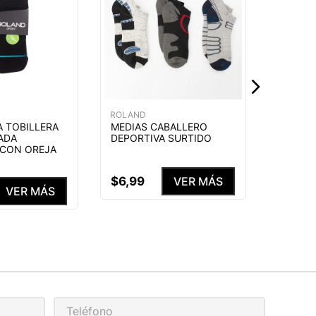
SURTID
$
7
,
99
ROLAND
A TOBILLERA
MEDIAS CABALLERO
ADA
DEPORTIVA SURTIDO
 CON OREJA
$
6
,
99
VER MÁS
VER MÁS