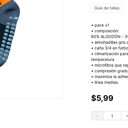
Guía de tallas
• pack x1
• composición:
60% ALGODÓN - 35
• almohadillas gris
• caña 3/4 en futbo
• climatización par
temperatura
• microfibra que r
• compresión gradua
• maximiza la adher
• línea medias.
$
5
,
99
－