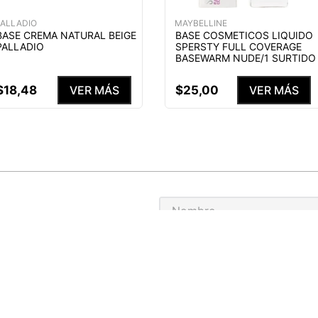
PALLADIO
MAYBELLINE
BASE CREMA NATURAL BEIGE
BASE COSMETICOS LIQUIDO
PALLADIO
SPERSTY FULL COVERAGE
BASEWARM NUDE/1 SURTIDO
$
18
,
48
$
25
,
00
VER MÁS
VER MÁS
S NUESTRAS
ENEFICIOS
He leído y acepto el
Aviso de p