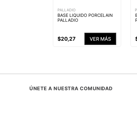
PALLADIO
BASE LIQUIDO PORCELAIN
PALLADIO
$
20
,
27
VER MÁS
ÚNETE A NUESTRA COMUNIDAD
SUSCRÍBETE Y ENTÉRATE DE TODA
PROMOCIONES, LANZAMIENTOS Y B
ESPECIALES.