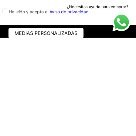
¿Necesitas ayuda para comprar?
He leído y acepto el
Aviso de privacidad
MEDIAS PERSONALIZADAS
ASISTENCIA
¿CÓMO COMPRAR?
RASTREA TU PEDIDO
PREGUNTAS FRECUENTES
AVISO DE PRIVACIDAD
GARANTÍA Y PROMOCIONES
PROPIEDAD INTELECTUAL
TÉRMINOS Y CONDICIONES
INSTITUCIONAL
EMPRESA
NOSOTROS
CONTACTO