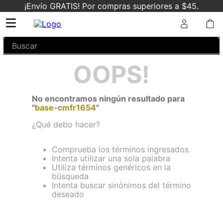
¡Envío GRATIS! Por compras superiores a $45.
Buscar
OOPS!
No encontramos ningún resultado para
"
base-cmfr1654
"
¿Qué debo hacer?
Comprueba los términos ingresados
Intenta utilizar una sola palabra
Utiliza términos genéricos en la
búsqueda
Intenta buscar sinónimos del término
deseado