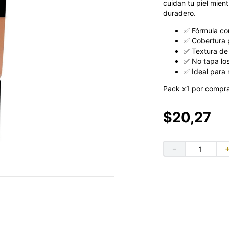
cuidan tu piel mien
duradero.
✅ Fórmula con
✅ Cobertura p
✅ Textura de 
✅ No tapa los
✅ Ideal para 
Pack x1 por compra.
$
20
,
27
－