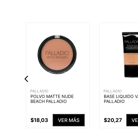
IQUID
30
MÁS
PALLADIO
PALLADIO
POLVO MATTE NUDE
BASE LIQUIDO 
BEACH PALLADIO
PALLADIO
$
18
,
03
$
20
,
27
VER MÁS
VE