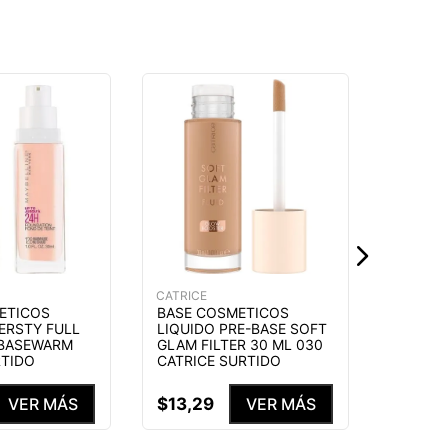
CATRICE
BASE C
LIQUID
GLAM F
CATRIC
$
13
,
2
CATRICE
ETICOS
BASE COSMETICOS
ERSTY FULL
LIQUIDO PRE-BASE SOFT
 BASEWARM
GLAM FILTER 30 ML 030
RTIDO
CATRICE SURTIDO
$
13
,
29
VER MÁS
VER MÁS