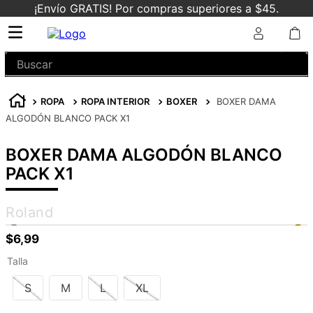
¡Envío GRATIS! Por compras superiores a $45.
Buscar
ROPA
ROPA INTERIOR
BOXER
BOXER DAMA
ALGODÓN BLANCO PACK X1
BOXER DAMA ALGODÓN BLANCO
PACK X1
Roland
$
6
,
99
Talla
S
M
L
XL