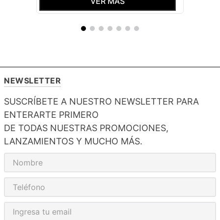
ROLAND
BOXER ROLAND ALGODON PIERNA
MEDIA DEPORTE BTS SURTIDO X3
$
19
,
99
VER MÁS