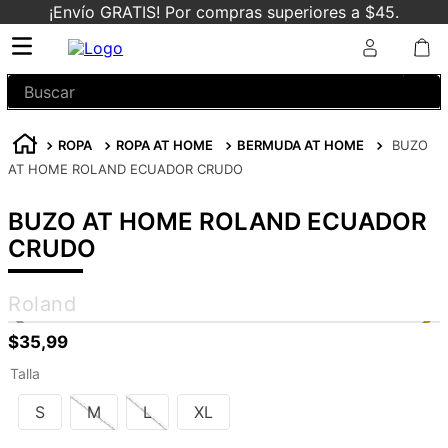
¡Envío GRATIS! Por compras superiores a $45.
Buscar
ROPA
ROPA AT HOME
BERMUDA AT HOME
BUZO
AT HOME ROLAND ECUADOR CRUDO
BUZO AT HOME ROLAND ECUADOR
CRUDO
Roland
$
35
,
99
Talla
S
M
L
XL