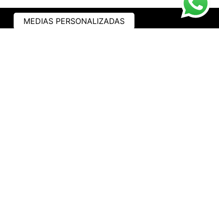
MEDIAS PERSONALIZADAS
ASISTENCIA
¿CÓMO COMPRAR?
RASTREA TU PEDIDO
PREGUNTAS FRECUENTES
AVISO DE PRIVACIDAD
GARANTÍA Y PROMOCIONES
PROPIEDAD INTELECTUAL
TÉRMINOS Y CONDICIONES
INSTITUCIONAL
EMPRESA
NOSOTROS
CONTACTO
WHATSAPP
TRABAJA CON NOSOTROS