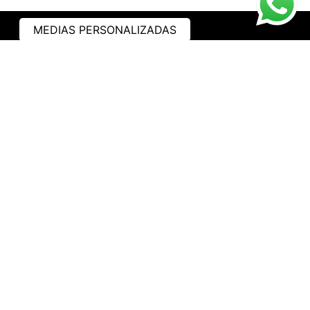
MEDIAS PERSONALIZADAS
ASISTENCIA
¿CÓMO COMPRAR?
RASTREA TU PEDIDO
PREGUNTAS FRECUENTES
AVISO DE PRIVACIDAD
GARANTÍA Y PROMOCIONES
PROPIEDAD INTELECTUAL
TÉRMINOS Y CONDICIONES
INSTITUCIONAL
EMPRESA
NOSOTROS
CONTACTO
WHATSAPP
TRABAJA CON NOSOTROS