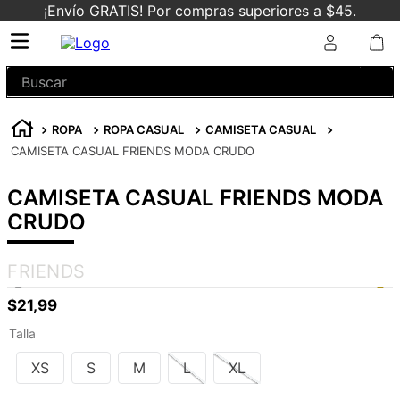
¡Envío GRATIS! Por compras superiores a $45.
Buscar
ROPA
ROPA CASUAL
CAMISETA CASUAL
CAMISETA CASUAL FRIENDS MODA CRUDO
CAMISETA CASUAL FRIENDS MODA
CRUDO
FRIENDS
$
21
,
99
Talla
XS
S
M
L
XL