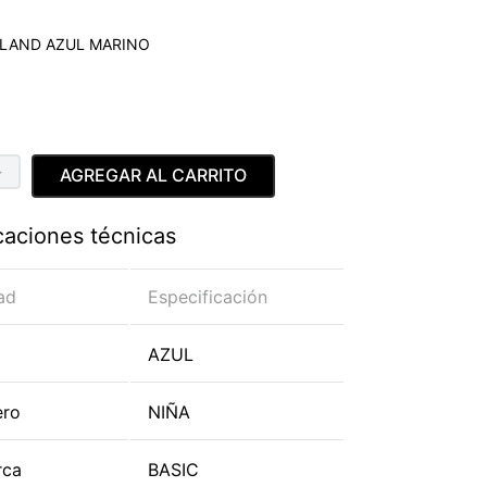
LAND AZUL MARINO
＋
AGREGAR AL CARRITO
caciones técnicas
ad
Especificación
AZUL
ero
NIÑA
rca
BASIC