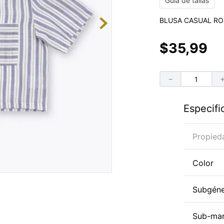
Guía de tallas
BLUSA CASUAL RO
$
35
,
99
－
Especifi
Propied
Color
Subgén
Sub-ma