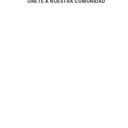
ÚNETE A NUESTRA COMUNIDAD
SUSCRÍBETE Y ENTÉRATE DE TODA
PROMOCIONES, LANZAMIENTOS Y B
ESPECIALES.
ASISTENCIA
¿CÓMO COMPRAR?
RASTREA TU PEDIDO
PREGUNTAS FRECUENTES
AVISO DE PRIVACIDAD
GARANTÍA Y PROMOCIONES
PROPIEDAD INTELECTUAL
TÉRMINOS Y CONDICIONES