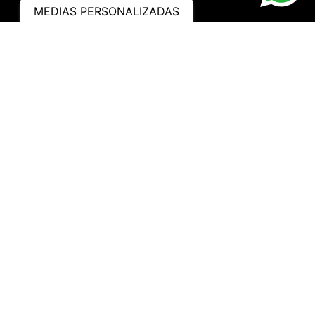
MEDIAS PERSONALIZADAS
ASISTENCIA
¿CÓMO COMPRAR?
RASTREA TU PEDIDO
PREGUNTAS FRECUENTES
AVISO DE PRIVACIDAD
GARANTÍA Y PROMOCIONES
PROPIEDAD INTELECTUAL
TÉRMINOS Y CONDICIONES
INSTITUCIONAL
EMPRESA
NOSOTROS
CONTACTO
WHATSAPP
TRABAJA CON NOSOTROS
HORARIO DE ATENCIÓN