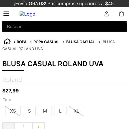
¡Envío GRATIS! Por compras superiores a $45.
Buscar
ROPA
ROPA CASUAL
BLUSA CASUAL
BLUSA
CASUAL ROLAND UVA
BLUSA CASUAL ROLAND UVA
Roland
$
27
,
99
Talla
XS
S
M
L
XL
－
＋