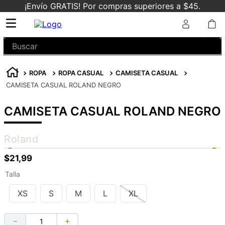
¡Envío GRATIS! Por compras superiores a $45.
Buscar
ROPA
ROPA CASUAL
CAMISETA CASUAL
CAMISETA CASUAL ROLAND NEGRO
CAMISETA CASUAL ROLAND NEGRO
Roland
$
21
,
99
Talla
XS
S
M
L
XL
－
＋