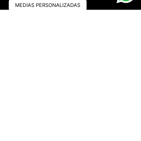
MEDIAS PERSONALIZADAS
ASISTENCIA
¿CÓMO COMPRAR?
RASTREA TU PEDIDO
PREGUNTAS FRECUENTES
AVISO DE PRIVACIDAD
GARANTÍA Y PROMOCIONES
PROPIEDAD INTELECTUAL
TÉRMINOS Y CONDICIONES
INSTITUCIONAL
EMPRESA
NOSOTROS
CONTACTO
WHATSAPP
TRABAJA CON NOSOTROS
HORARIO DE ATENCIÓN