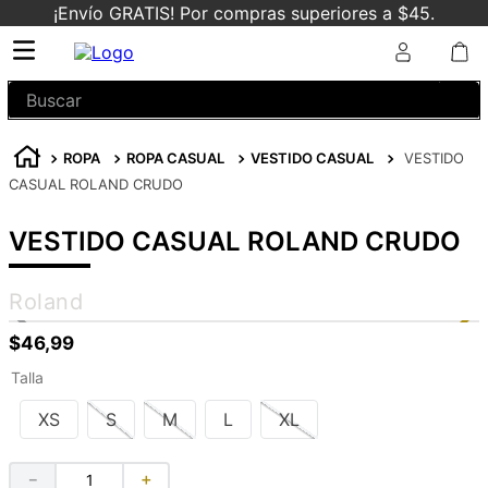
¡Envío GRATIS! Por compras superiores a $45.
Buscar
ROPA
ROPA CASUAL
VESTIDO CASUAL
VESTIDO
CASUAL ROLAND CRUDO
VESTIDO CASUAL ROLAND CRUDO
Roland
$
46
,
99
Talla
XS
S
M
L
XL
－
＋