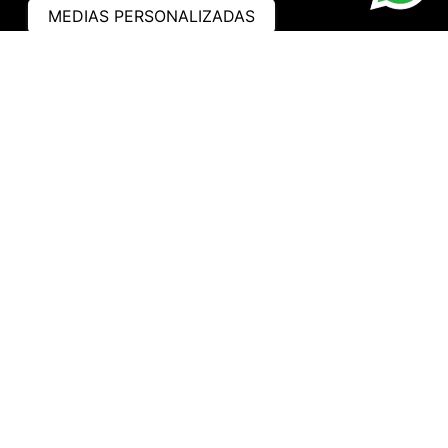
MEDIAS PERSONALIZADAS
ASISTENCIA
¿CÓMO COMPRAR?
RASTREA TU PEDIDO
PREGUNTAS FRECUENTES
AVISO DE PRIVACIDAD
GARANTÍA Y PROMOCIONES
PROPIEDAD INTELECTUAL
TÉRMINOS Y CONDICIONES
INSTITUCIONAL
EMPRESA
NOSOTROS
CONTACTO
WHATSAPP
TRABAJA CON NOSOTROS
HORARIO DE ATENCIÓN