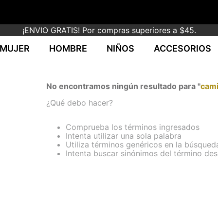
¡ENVIO GRATIS! Por compras superiores a $45.
MUJER
HOMBRE
NIÑOS
ACCESORIOS
No encontramos ningún resultado para "
cami
¿Qué debo hacer?
Comprueba los términos ingresados
Intenta utilizar una sola palabra
Utiliza términos genéricos en la búsqued
Intenta buscar sinónimos del término de