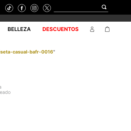
BELLEZA
DESCUENTOS
seta-casual-bafr-0016
"
a
seado