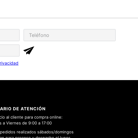
rivacidad
ARIO DE ATENCIÓN
cio al cliente para compra online:
 a Viernes de 9:00 a 17:00
 pedidos realizados sábados/domingos
n para proceso y despacho el lunes.