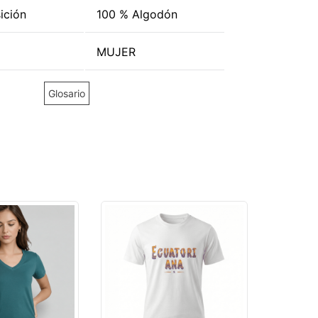
ición
100 % Algodón
MUJER
Glosario
ROLAND
CAMISE
ELECTR
$
7
,
99