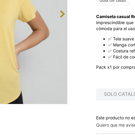
Guía de tallas
Camiseta casual R
imprescindible que 
cómoda para el uso 
✅ Tela suave
✅ Manga corta
✅ Costura re
✅ Fácil de co
Pack x1 por compra.
SOLO CATAL
Este producto no e
Quiero que me avis