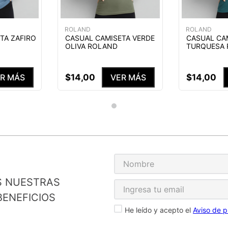
ROLAND
ROLAND
TA ZAFIRO
CASUAL CAMISETA VERDE
CASUAL CA
OLIVA ROLAND
TURQUESA
$
14
,
00
$
14
,
00
R MÁS
VER MÁS
S NUESTRAS
ENEFICIOS
He leído y acepto el
Aviso de p