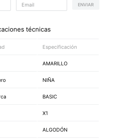
ENVIAR
caciones técnicas
ad
Especificación
AMARILLO
ero
NIÑA
rca
BASIC
X1
ALGODÓN