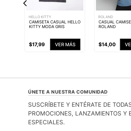
HELLO KITTY
ROLAND
CAMISETA CASUAL HELLO
CASUAL CAMISE
KITTY MODA GRIS
ROLAND
$
17
,
99
$
14
,
00
VER MÁS
VE
ÚNETE A NUESTRA COMUNIDAD
SUSCRÍBETE Y ENTÉRATE DE TODA
PROMOCIONES, LANZAMIENTOS Y B
ESPECIALES.