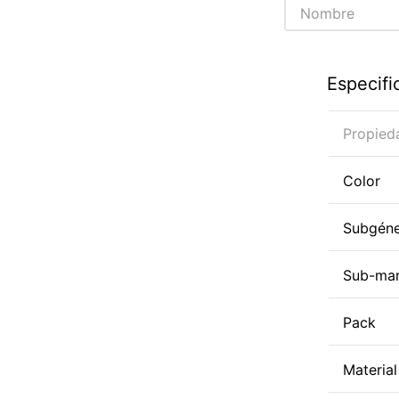
Especifi
Propied
Color
Subgén
Sub-ma
Pack
Material