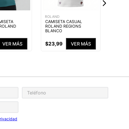
ROLAND
MISETA
CAMISETA CASUAL
 ROLAND
ROLAND REGIONS
BLANCO
$
23
,
99
VER MÁS
VER MÁS
rivacidad