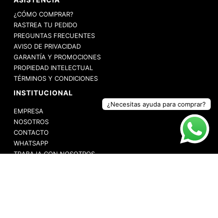
¿CÓMO COMPRAR?
RASTREA TU PEDIDO
PREGUNTAS FRECUENTES
AVISO DE PRIVACIDAD
GARANTÍA Y PROMOCIONES
PROPIEDAD INTELECTUAL
TÉRMINOS Y CONDICIONES
INSTITUCIONAL
¿Necesitas ayuda para comprar?
EMPRESA
NOSOTROS
CONTACTO
WHATSAPP
TRABAJA CON NOSOTROS
HORARIO DE ATENCIÓN
Servicio al cliente para compra online:
Lunes a Viernes de 9:00 a 17:00
*Los pedidos realizados sábados/domingos