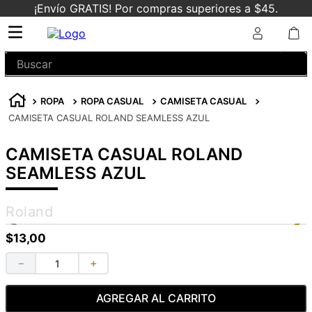
¡Envío GRATIS! Por compras superiores a $45.
Buscar
ROPA
ROPA CASUAL
CAMISETA CASUAL
CAMISETA CASUAL ROLAND SEAMLESS AZUL
CAMISETA CASUAL ROLAND
SEAMLESS AZUL
Roland
$
13
,
00
－
＋
AGREGAR AL CARRITO