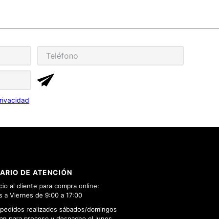
rivacidad
ARIO DE ATENCIÓN
cio al cliente para compra online:
 a Viernes de 9:00 a 17:00
 pedidos realizados sábados/domingos
n para proceso y despacho el lunes.