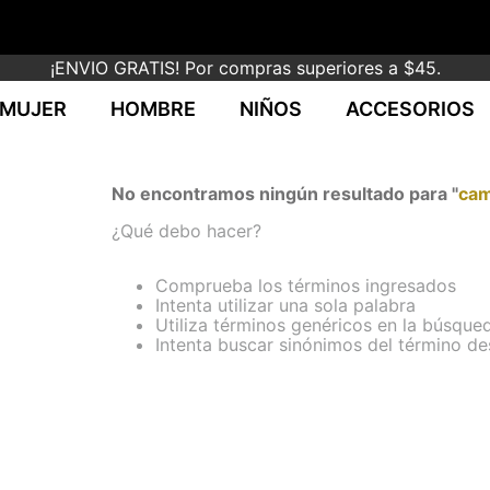
¡ENVIO GRATIS! Por compras superiores a $45.
MUJER
HOMBRE
NIÑOS
ACCESORIOS
No encontramos ningún resultado para "
cam
¿Qué debo hacer?
Comprueba los términos ingresados
Intenta utilizar una sola palabra
Utiliza términos genéricos en la búsque
Intenta buscar sinónimos del término d