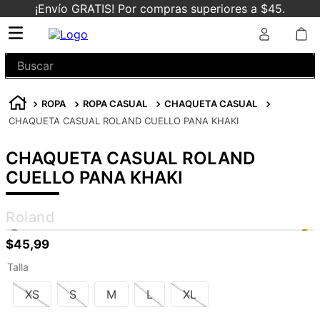
¡Envío GRATIS! Por compras superiores a $45.
Buscar
ROPA
ROPA CASUAL
CHAQUETA CASUAL
CHAQUETA CASUAL ROLAND CUELLO PANA KHAKI
CHAQUETA CASUAL ROLAND
CUELLO PANA KHAKI
Roland
$
45
,
99
Talla
XS
S
M
L
XL