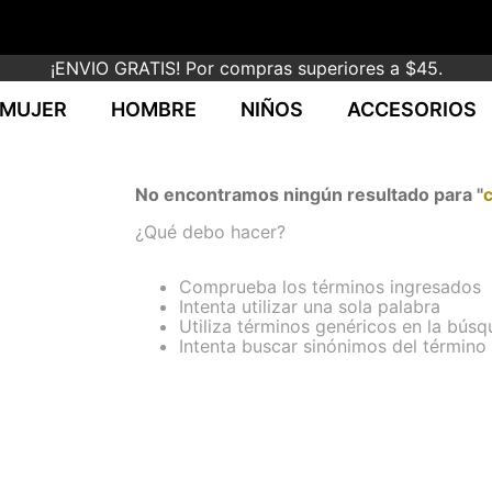
¡ENVIO GRATIS! Por compras superiores a $45.
MUJER
HOMBRE
NIÑOS
ACCESORIOS
No encontramos ningún resultado para "
¿Qué debo hacer?
Comprueba los términos ingresados
Intenta utilizar una sola palabra
Utiliza términos genéricos en la bús
Intenta buscar sinónimos del términ