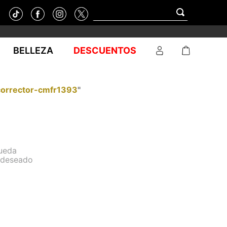
BELLEZA
DESCUENTOS
corrector-cmfr1393
"
queda
o deseado