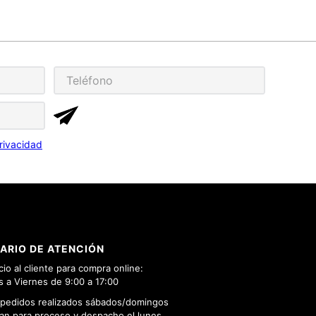
rivacidad
ARIO DE ATENCIÓN
cio al cliente para compra online:
 a Viernes de 9:00 a 17:00
 pedidos realizados sábados/domingos
n para proceso y despacho el lunes.