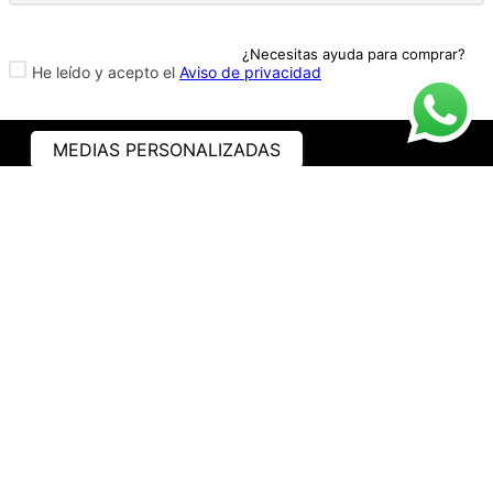
¿Necesitas ayuda para comprar?
He leído y acepto el
Aviso de privacidad
MEDIAS PERSONALIZADAS
ASISTENCIA
¿CÓMO COMPRAR?
RASTREA TU PEDIDO
PREGUNTAS FRECUENTES
AVISO DE PRIVACIDAD
GARANTÍA Y PROMOCIONES
PROPIEDAD INTELECTUAL
TÉRMINOS Y CONDICIONES
INSTITUCIONAL
EMPRESA
NOSOTROS