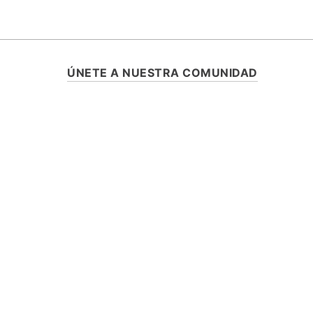
ÚNETE A NUESTRA COMUNIDAD
SUSCRÍBETE Y ENTÉRATE DE TODA
PROMOCIONES, LANZAMIENTOS Y B
ESPECIALES.
ASISTENCIA
¿CÓMO COMPRAR?
RASTREA TU PEDIDO
PREGUNTAS FRECUENTES
AVISO DE PRIVACIDAD