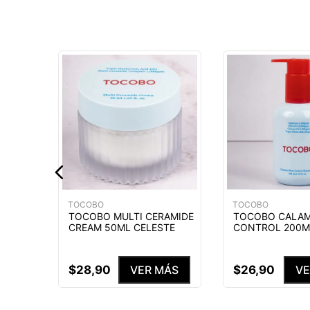
 PARA
LUE
IDO
MÁS
TOCOBO
TOCOBO
TOCOBO MULTI CERAMIDE
TOCOBO CALAM
CREAM 50ML CELESTE
CONTROL 200M
$
28
,
90
$
26
,
90
VER MÁS
VE