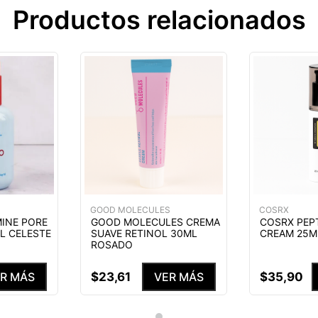
Productos relacionados
GOOD MOLECULES
COSRX
INE PORE
GOOD MOLECULES CREMA
COSRX PEPT
L CELESTE
SUAVE RETINOL 30ML
CREAM 25M
ROSADO
$
23
,
61
$
35
,
90
R MÁS
VER MÁS