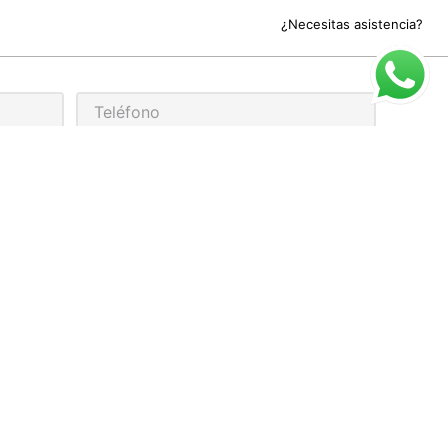
¿Necesitas asistencia?
rivacidad
ARIO DE ATENCIÓN
cio al cliente para compra online:
 a Viernes de 9:00 a 17:00
 pedidos realizados sábados/domingos
n para proceso y despacho el lunes.