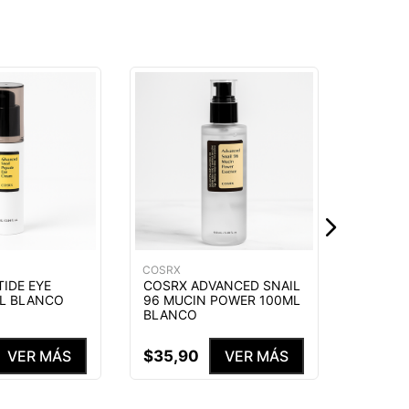
COSRX
COSRX 
92 CRE
BLANC
$
35
,
9
COSRX
IDE EYE
COSRX ADVANCED SNAIL
L BLANCO
96 MUCIN POWER 100ML
BLANCO
$
35
,
90
VER MÁS
VER MÁS