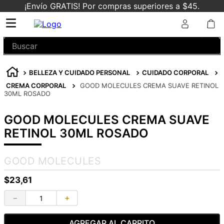
¡Envío GRATIS! Por compras superiores a $45.
Buscar
BELLEZA Y CUIDADO PERSONAL
CUIDADO CORPORAL
CREMA CORPORAL
GOOD MOLECULES CREMA SUAVE RETINOL
30ML ROSADO
GOOD MOLECULES CREMA SUAVE
RETINOL 30ML ROSADO
GOOD MOLECULES
$
23
,
61
－
＋
AGREGAR AL CARRITO