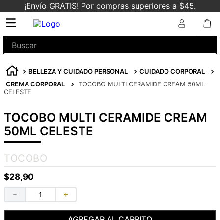
¡Envío GRATIS! Por compras superiores a $45.
Buscar
BELLEZA Y CUIDADO PERSONAL
CUIDADO CORPORAL
CREMA CORPORAL
TOCOBO MULTI CERAMIDE CREAM 50ML
CELESTE
TOCOBO MULTI CERAMIDE CREAM
50ML CELESTE
TOCOBO
$
28
,
90
－
＋
AGREGAR AL CARRITO