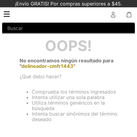
¡Envío GRATIS! Por compras superiores a $45.
Buscar
OOPS!
No encontramos ningún resultado para
"
delineador-cmfr1443
"
¿Qué debo hacer?
Comprueba los términos ingresados
Intenta utilizar una sola palabra
Utiliza términos genéricos en la
búsqueda
Intenta buscar sinónimos del término
deseado