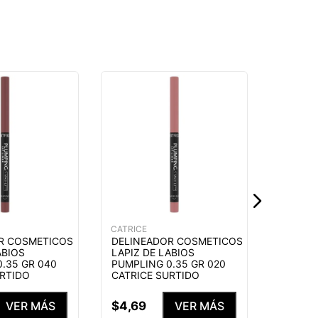
CATRICE
DELINE
LAPIZ 
PUMPLI
CATRIC
$
4
,
69
CATRICE
R COSMETICOS
DELINEADOR COSMETICOS
ABIOS
LAPIZ DE LABIOS
.35 GR 040
PUMPLING 0.35 GR 020
URTIDO
CATRICE SURTIDO
$
4
,
69
VER MÁS
VER MÁS