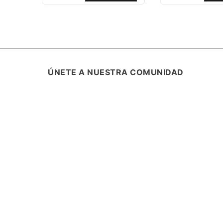
ÚNETE A NUESTRA COMUNIDAD
SUSCRÍBETE Y ENTÉRATE DE TODA
PROMOCIONES, LANZAMIENTOS Y B
ESPECIALES.
ASISTENCIA
¿CÓMO COMPRAR?
RASTREA TU PEDIDO