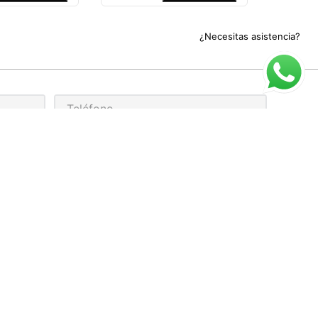
¿Necesitas asistencia?
rivacidad
ARIO DE ATENCIÓN
cio al cliente para compra online:
 a Viernes de 9:00 a 17:00