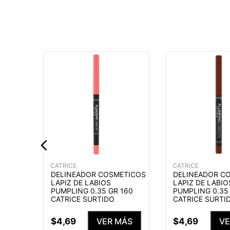
ETICOS
NTENSE
ATRICE
MÁS
CATRICE
CATRICE
DELINEADOR COSMETICOS
DELINEADOR C
LAPIZ DE LABIOS
LAPIZ DE LABIO
PUMPLING 0.35 GR 160
PUMPLING 0.35
CATRICE SURTIDO
CATRICE SURTI
$
4
,
69
$
4
,
69
VER MÁS
VE