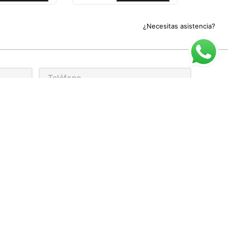
¿Necesitas asistencia?
rivacidad
ARIO DE ATENCIÓN
cio al cliente para compra online:
 a Viernes de 9:00 a 17:00