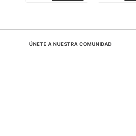
ÚNETE A NUESTRA COMUNIDAD
SUSCRÍBETE Y ENTÉRATE DE TODA
PROMOCIONES, LANZAMIENTOS Y B
ESPECIALES.
ASISTENCIA
¿CÓMO COMPRAR?
RASTREA TU PEDIDO