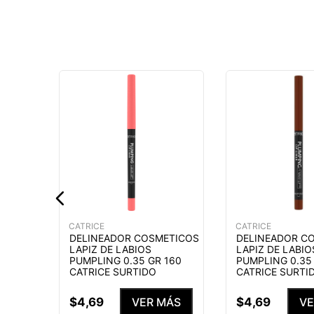
ETICOS
NTENSE
ATRICE
MÁS
CATRICE
CATRICE
DELINEADOR COSMETICOS
DELINEADOR C
LAPIZ DE LABIOS
LAPIZ DE LABIO
PUMPLING 0.35 GR 160
PUMPLING 0.35
CATRICE SURTIDO
CATRICE SURTI
$
4
,
69
$
4
,
69
VER MÁS
VE