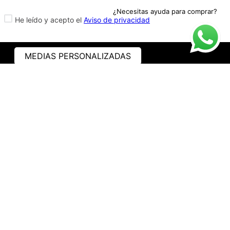
¿Necesitas ayuda para comprar?
He leído y acepto el
Aviso de privacidad
MEDIAS PERSONALIZADAS
ASISTENCIA
¿CÓMO COMPRAR?
RASTREA TU PEDIDO
PREGUNTAS FRECUENTES
AVISO DE PRIVACIDAD
GARANTÍA Y PROMOCIONES
PROPIEDAD INTELECTUAL
TÉRMINOS Y CONDICIONES
INSTITUCIONAL
EMPRESA
NOSOTROS
CONTACTO