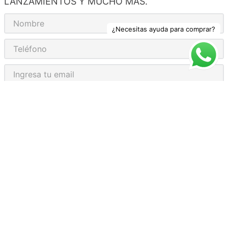
LANZAMIENTOS Y MUCHO MÁS.
¿Necesitas ayuda para comprar?
He leído y acepto el
Aviso de privacidad
MEDIAS PERSONALIZADAS
ASISTENCIA
¿CÓMO COMPRAR?
RASTREA TU PEDIDO
PREGUNTAS FRECUENTES
AVISO DE PRIVACIDAD