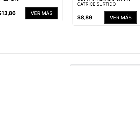
CATRICE SURTIDO
$
13
,
86
VER MÁS
$
8
,
89
VER MÁS
S NUESTRAS
ENEFICIOS
He leído y acepto el
Aviso de p
MEDIAS PERSONALIZADAS