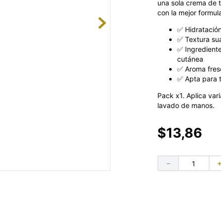
una sola crema de t
con la mejor formul
✅ Hidratació
✅ Textura sua
✅ Ingrediente
cutánea
✅ Aroma fres
✅ Apta para to
Pack x1. Aplica var
lavado de manos.
$
13
,
86
－