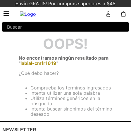
¡Envío GRATIS! Por compras superiores a $45.
Buscar
OOPS!
No encontramos ningún resultado para
"
labial-cmfr1619
"
¿Qué debo hacer?
Comprueba los términos ingresados
Intenta utilizar una sola palabra
Utiliza términos genéricos en la
búsqueda
Intenta buscar sinónimos del término
deseado
NEWSLETTER