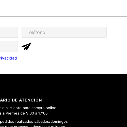
rivacidad
ARIO DE ATENCIÓN
cio al cliente para compra online:
 a Viernes de 9:00 a 17:00
 pedidos realizados sábados/domingos
n para proceso y despacho el lunes.