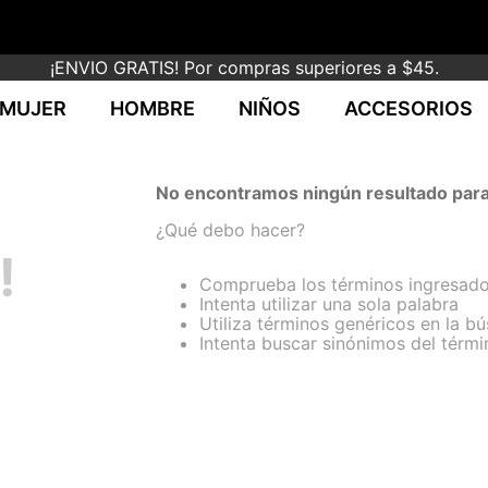
¡ENVIO GRATIS! Por compras superiores a $45.
MUJER
HOMBRE
NIÑOS
ACCESORIOS
No encontramos ningún resultado para
¿Qué debo hacer?
!
Comprueba los términos ingresad
Intenta utilizar una sola palabra
Utiliza términos genéricos en la b
Intenta buscar sinónimos del térm