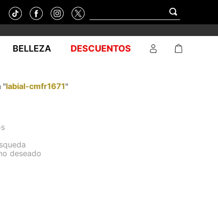
BELLEZA
DESCUENTOS
 "
labial-cmfr1671
"
os
úsqueda
ino deseado