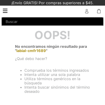
¡Envío GRATIS! Por compras superiores a $45.
Buscar
OOPS!
No encontramos ningún resultado para
"
labial-cmfr1689
"
¿Qué debo hacer?
Comprueba los términos ingresados
Intenta utilizar una sola palabra
Utiliza términos genéricos en la
búsqueda
Intenta buscar sinónimos del término
deseado