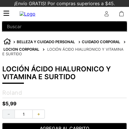
¡Envío GRATIS! Por compras superiores a $45.
Buscar
BELLEZA Y CUIDADO PERSONAL
CUIDADO CORPORAL
LOCION CORPORAL
LOCIÓN ÁCIDO HIALURONICO Y VITAMINA
E SURTIDO
LOCIÓN ÁCIDO HIALURONICO Y
VITAMINA E SURTIDO
Roland
$
5
,
99
－
＋
AGREGAR AL CARRITO