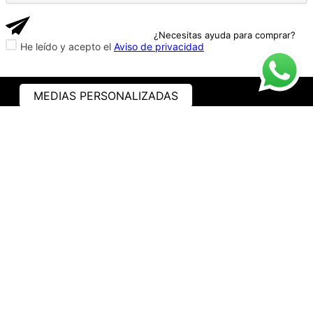
¿Necesitas ayuda para comprar?
He leído y acepto el
Aviso de privacidad
MEDIAS PERSONALIZADAS
ASISTENCIA
¿CÓMO COMPRAR?
RASTREA TU PEDIDO
PREGUNTAS FRECUENTES
AVISO DE PRIVACIDAD
GARANTÍA Y PROMOCIONES
PROPIEDAD INTELECTUAL
TÉRMINOS Y CONDICIONES
INSTITUCIONAL
EMPRESA
NOSOTROS