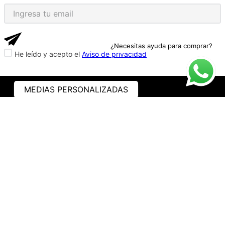
¿Necesitas ayuda para comprar?
He leído y acepto el
Aviso de privacidad
MEDIAS PERSONALIZADAS
ASISTENCIA
¿CÓMO COMPRAR?
RASTREA TU PEDIDO
PREGUNTAS FRECUENTES
AVISO DE PRIVACIDAD
GARANTÍA Y PROMOCIONES
PROPIEDAD INTELECTUAL
TÉRMINOS Y CONDICIONES
INSTITUCIONAL