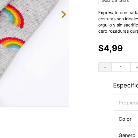
Guía de tallas
Exprésate con cada 
costuras son ideale
orgullo y sin sacrif
cero rozaduras dura
$
4
,
99
－
Especifi
Propied
Color
Género