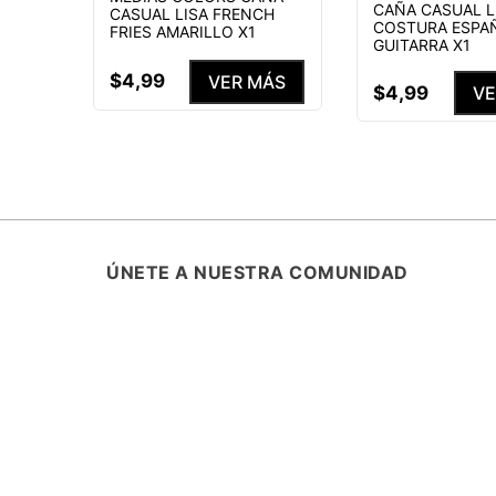
CAÑA CASUAL L
CASUAL LISA FRENCH
COSTURA ESPA
FRIES AMARILLO X1
GUITARRA X1
$
4
,
99
VER MÁS
$
4
,
99
VE
ÚNETE A NUESTRA COMUNIDAD
SUSCRÍBETE Y ENTÉRATE DE TODA
PROMOCIONES, LANZAMIENTOS Y B
ESPECIALES.