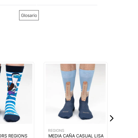
Glosario
REGIONS
MEDIA 
FLAMIN
NEGRO 
$
6
,
99
REGIONS
ORS REGIONS
MEDIA CAÑA CASUAL LISA