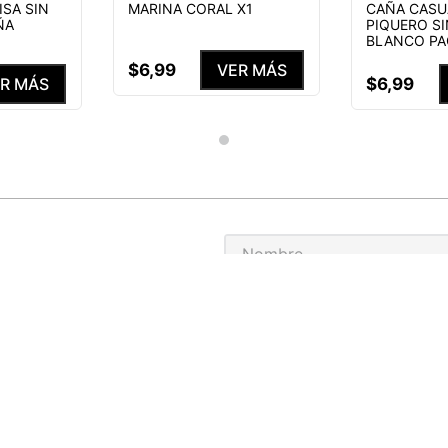
ISA SIN
MARINA CORAL X1
CAÑA CASU
ÑA
PIQUERO S
BLANCO PA
$
6
,
99
VER MÁS
$
6
,
99
R MÁS
S NUESTRAS
ENEFICIOS
He leído y acepto el
Aviso de p
MEDIAS PERSONALIZADAS