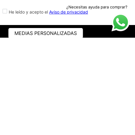
¿Necesitas ayuda para comprar?
He leído y acepto el
Aviso de privacidad
MEDIAS PERSONALIZADAS
ASISTENCIA
¿CÓMO COMPRAR?
RASTREA TU PEDIDO
PREGUNTAS FRECUENTES
AVISO DE PRIVACIDAD
GARANTÍA Y PROMOCIONES
PROPIEDAD INTELECTUAL
TÉRMINOS Y CONDICIONES
INSTITUCIONAL
EMPRESA
NOSOTROS
CONTACTO