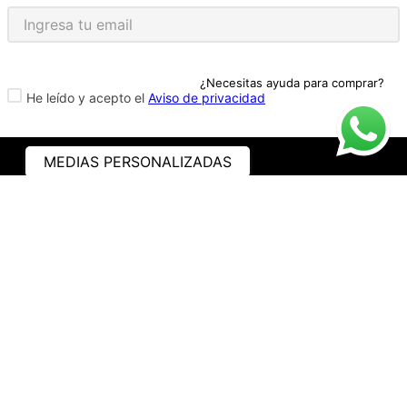
¿Necesitas ayuda para comprar?
He leído y acepto el
Aviso de privacidad
MEDIAS PERSONALIZADAS
ASISTENCIA
¿CÓMO COMPRAR?
RASTREA TU PEDIDO
PREGUNTAS FRECUENTES
AVISO DE PRIVACIDAD
GARANTÍA Y PROMOCIONES
PROPIEDAD INTELECTUAL
TÉRMINOS Y CONDICIONES
INSTITUCIONAL