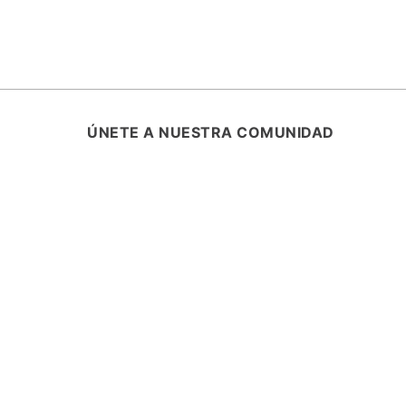
ÚNETE A NUESTRA COMUNIDAD
SUSCRÍBETE Y ENTÉRATE DE TODA
PROMOCIONES, LANZAMIENTOS Y B
ESPECIALES.
ASISTENCIA
¿CÓMO COMPRAR?
RASTREA TU PEDIDO