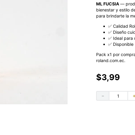
ML FUCSIA
— produ
bienestar y estilo 
para brindarte la me
✅ Calidad Ro
✅ Diseño cui
✅ Ideal para 
✅ Disponible 
Pack x1 por compra
roland.com.ec.
$
3
,
99
－