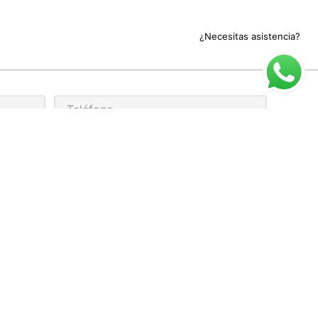
¿Necesitas asistencia?
rivacidad
ARIO DE ATENCIÓN
cio al cliente para compra online:
 a Viernes de 9:00 a 17:00